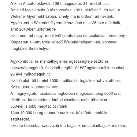
A klub Alapító oklevele 1991. augusztus 31. íródott alá.
Az első foglalkozás 8 résztvevővel 1991. október 7.-én volt, a
Wekerlei Gyermekházban, amely ma is otthont ad nekünk.
Egyébként a Wekerlei Gyermekház több mint 26 éve működik, –
amit 2010-ben újítottak fel.
Ez a nem túl nagy, rendkívül barátságos és családias intézmény,
Kispesten a kertvárosi jellegű Wekerle-telepen van, könnyen
megközelíthető helyen.
Agykontrollal és mentálhygiénés egészségfejelesztő és
egészségmegőrző, életvitelt segítő „ALFA” agykontroll klubunkat
26 éve működtetjük itt.
Ez idő alatt több mint 1000 meditációs foglalkozást vezettünk.
Közel 3500 klubtagunk van.
A megnyugtató, családias légkörben megközelítőleg 6000 órát
töltöttünk klubesteken, kirándulásokon, nyári táborokon.
550-nél is több meditációt írtunk.
Több 10.000 beteg embertársunknak küldtünk mentális
segítséget.
Évente táborokat szervezünk a tagjaink és családtagjaik részére.