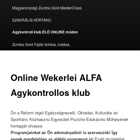
Magyarországi Zumba Gold MasterClass
SZAKRÁLIS KÖRTÁNC
Agykontroll klub ÉLŐ ONLINE módon
Zumba Gold Fajtái leírása, hatása,
Online Wekerlei ALFA
Agykontrollos klub
Ön a Reform régió Egészségnevelő, Oktatási, Kulturális és
Sporttánc Közhasznú Egyesület Pszicho-Edukációs Műhelyének
honlapját olvassa
Programjainkat az Ön adományaiból is szervezzük! Így
ennek megfelelően az alábbi programot is!
Ezért tisztelettel