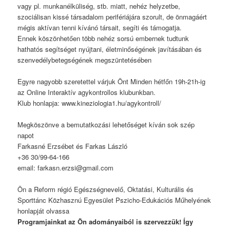
vagy pl. munkanélküliség, stb. miatt, nehéz helyzetbe,
szociálisan kissé társadalom perifériájára szorult, de önmagáért
mégis aktívan tenni kívánó társait, segíti és támogatja.
Ennek köszönhetően több nehéz sorsú embernek tudtunk
hathatós segítséget nyújtani, életminőségének javításában és
szenvedélybetegségének megszüntetésében
Egyre nagyobb szeretettel várjuk Önt Minden hétfőn 19h-21h-ig
az Online Interaktív agykontrollos klubunkban.
Klub honlapja: www.kineziologia1.hu/agykontroll/
Megköszönve a bemutatkozási lehetőséget kíván sok szép
napot
Farkasné Erzsébet és Farkas László
+36 30/99-64-166
email: farkasn.erzsi@gmail.com
Ön a Reform régió Egészségnevelő, Oktatási, Kulturális és
Sporttánc Közhasznú Egyesület Pszicho-Edukációs Műhelyének
honlapját olvassa
Programjainkat az Ön adományaiból is szervezzük! Így