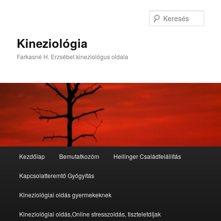
Tovább
az
Kere
elsődleges
tartalomra
Kineziológia
Farkasné H. Erzsébet kineziológus oldala
Fő
Kezdőlap
Bemutatkozóm
Hellinger Családfelállítás
menü
Kapcsolatteremtő Gyógyítás
Kineziológiai oldás gyermekeknek
Kineziológiai oldás,Online stresszoldás, tiszteletdíjak