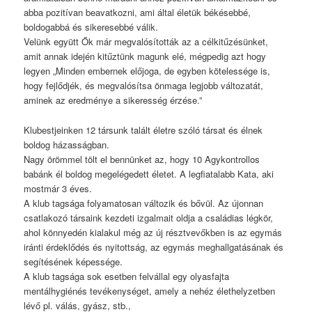
abba pozitívan beavatkozni, ami által életük békésebbé,
boldogabbá és sikeresebbé válik.
Velünk együtt Ők már megvalósították az a célkitűzésünket,
amit annak idején kitűztünk magunk elé, mégpedig azt hogy
legyen „Minden embernek előjoga, de egyben kötelessége is,
hogy fejlődjék, és megvalósítsa önmaga legjobb változatát,
aminek az eredménye a sikeresség érzése.”
Klubestjeinken 12 társunk talált életre szóló társat és élnek
boldog házasságban.
Nagy örömmel tölt el bennünket az, hogy 10 Agykontrollos
babánk él boldog megelégedett életet. A legfiatalabb Kata, aki
mostmár 3 éves.
A klub tagsága folyamatosan változik és bővül. Az újonnan
csatlakozó társaink kezdeti izgalmait oldja a családias légkör,
ahol könnyedén kialakul még az új résztvevőkben is az egymás
iránti érdeklődés és nyitottság, az egymás meghallgatásának és
segítésének képessége.
A klub tagsága sok esetben felvállal egy olyasfajta
mentálhygiénés tevékenységet, amely a nehéz élethelyzetben
lévő pl. válás, gyász, stb.,