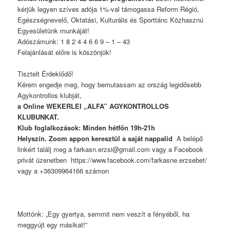
kérjük legyen szíves adója 1%-val támogassa Reform Régió,
Egészségnevelő, Oktatási, Kulturális és Sporttánc Közhasznú
Egyesületünk munkáját!
Adószámunk: 1 8 2 4 4 6 6 9 – 1 – 43
Felajánlását előre is köszönjük!
Tisztelt Érdeklődő!
Kérem engedje meg, hogy bemutassam az ország legidősebb
Agykontrollos klubját,
a Online WEKERLEI „ALFA” AGYKONTROLLOS
KLUBUNKAT.
Klub foglalkozások: Minden hétfőn 19h-21h
Helyszín. Zoom appon keresztül a saját nappalid
A belépő
linkért találj meg a farkasn.erzsi@gmail.com vagy a Facebook
privát üzenetben https://www.facebook.com/farkasne.erzsebet/
vagy a +36309964166 számon
Mottónk: „Egy gyertya, semmit nem veszít a fényéből, ha
meggyújt egy másikat!”