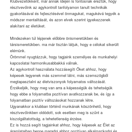
Klubvezetőkként, már annak idején is fontosnak éreztük, hogy
résztvevőink az agykontroll tanfolyamon tanult technikák
gyakorlásával és fejlesztésével önmagukat, magukévá tegyék a
módszer mentalitását, és azon elvek szerint igyekezzenek
alakítani az életüket.
Mindezeken túl lépjenek előbbre önismeretükben és
társismeretükben. ma már tisztán látjuk, hogy e célokat sikerült
elérnünk.
Örömmel nyugtázzuk, hogy tagjaink személyes és munkahelyi
kapcsolatai harmonikusabbakká válnak.
Az agykontroll használata hozzásegíti Őket ahhoz, hogy
képesek legyenek más szemmel látni, más szemszögből
megtapasztalni az életviszonyok folyamatos változását.
Érzékeljék, hogy meg van arra a képességük és tehetségük
hogy ebbe a folyamatba pozitívan avatkozzanak be, és így a
folyamatban pozitív változásokat hozzanak létre.
Ugyanakkor a klubban történő munkának köszönhető, hogy
résztvevőinkben oldódott, sok esetben meg is szűnt a
kiszolgáltatottság, a tehetetlenség érzése.
Ez is hozzá segíti tagjainkat ahhoz, hogy képesek az Élet az
áramlataiban benne maradni ahhoz pozitívan alkalmazkodni és