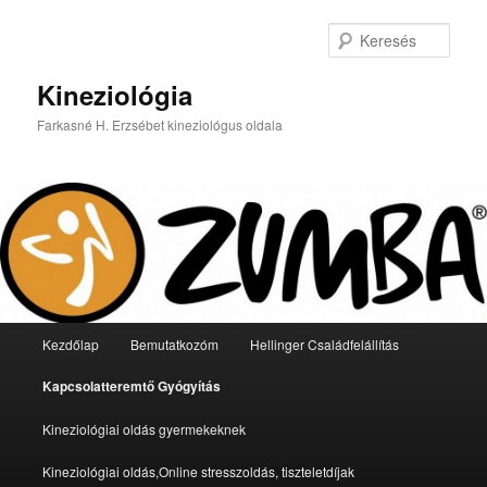
Tovább
az
Kere
elsődleges
tartalomra
Kineziológia
Farkasné H. Erzsébet kineziológus oldala
Fő
Kezdőlap
Bemutatkozóm
Hellinger Családfelállítás
menü
Kapcsolatteremtő Gyógyítás
Kineziológiai oldás gyermekeknek
Kineziológiai oldás,Online stresszoldás, tiszteletdíjak