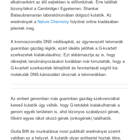
alkalmanként az élő sejtekben is előfordulnak. Erre találtak
bizonyítékot a Cambridge-i Egyetemen, Shankar
Balasubramanian laboratóriumában dolgozó kutatók. Az
eredmények a
Nature Chemistry
folyóirat online kiadásában
jelentek meg.
A kromoszomális DNS védősapkái, az úgynevezett telomerák
guaninban gazdag régiók, ezért ideális jelöltek a G-kvartett
szerkezetek kialakulásához. Ezt alátámasztja az is, hogy
ráksejtek tanulmányozásakor korábban már kimutatták, hogy a
G-kvartett szerkezetek létrejöttét és fenntartását segítő kis
molekulák DNS-károsodást okoznak a telomerákban.
Az emberi genomban más guaninban gazdag szekvenciákat
kereső kutatók úgy vélték, hogy G-tetrádok kialakulhatnak a
genom egyéb területein is, ahol bizonyos szabályozó gének,
főként egyes rákot okozó gének (onkogének) találhatók.
Giulia Biffi és munkatársai most publikált eredményei szerint
valóban ez a helyzet. A kutatók olyan antitestet hoztak létre,