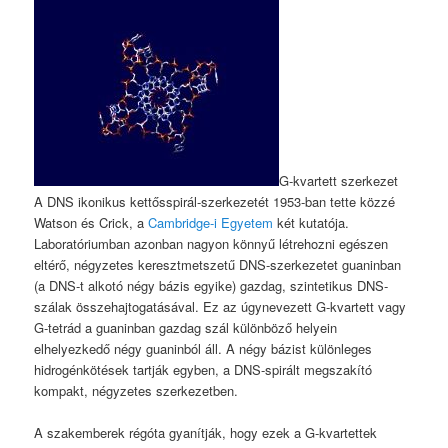
G-kvartett szerkezet
A DNS ikonikus kettősspirál-szerkezetét 1953-ban tette közzé
Watson és Crick, a
Cambridge-i Egyetem
két kutatója.
Laboratóriumban azonban nagyon könnyű létrehozni egészen
eltérő, négyzetes keresztmetszetű DNS-szerkezetet guaninban
(a DNS-t alkotó négy bázis egyike) gazdag, szintetikus DNS-
szálak összehajtogatásával. Ez az úgynevezett G-kvartett vagy
G-tetrád a guaninban gazdag szál különböző helyein
elhelyezkedő négy guaninból áll. A négy bázist különleges
hidrogénkötések tartják egyben, a DNS-spirált megszakító
kompakt, négyzetes szerkezetben.
A szakemberek régóta gyanítják, hogy ezek a G-kvartettek