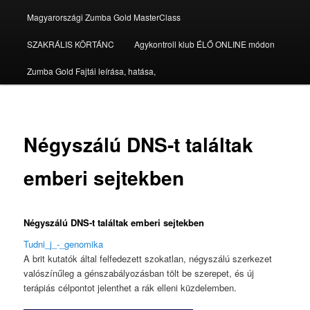
Magyarországi Zumba Gold MasterClass
SZAKRÁLIS KÖRTÁNC
Agykontroll klub ÉLŐ ONLINE módon
Zumba Gold Fajtái leírása, hatása,
Négyszálú DNS-t találtak
emberi sejtekben
Négyszálú DNS-t találtak emberi sejtekben
Tudni_j_-_genomika
A brit kutatók által felfedezett szokatlan, négyszálú szerkezet
valószínűleg a génszabályozásban tölt be szerepet, és új
terápiás célpontot jelenthet a rák elleni küzdelemben.