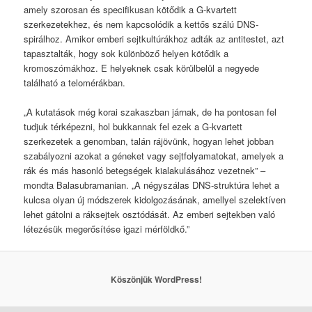
amely szorosan és specifikusan kötődik a G-kvartett
szerkezetekhez, és nem kapcsolódik a kettős szálú DNS-
spirálhoz. Amikor emberi sejtkultúrákhoz adták az antitestet, azt
tapasztalták, hogy sok különböző helyen kötődik a
kromoszómákhoz. E helyeknek csak körülbelül a negyede
található a telomérákban.
„A kutatások még korai szakaszban járnak, de ha pontosan fel
tudjuk térképezni, hol bukkannak fel ezek a G-kvartett
szerkezetek a genomban, talán rájövünk, hogyan lehet jobban
szabályozni azokat a géneket vagy sejtfolyamatokat, amelyek a
rák és más hasonló betegségek kialakulásához vezetnek” –
mondta Balasubramanian. „A négyszálas DNS-struktúra lehet a
kulcsa olyan új módszerek kidolgozásának, amellyel szelektíven
lehet gátolni a ráksejtek osztódását. Az emberi sejtekben való
létezésük megerősítése igazi mérföldkő.”
Köszönjük WordPress!