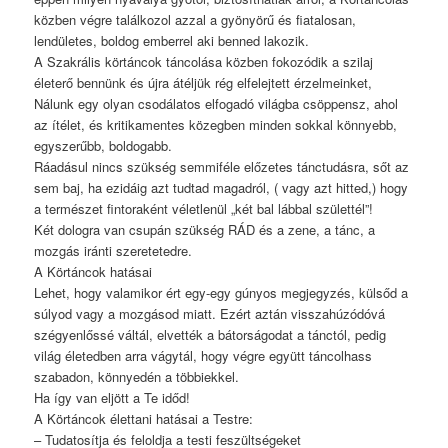
közben végre találkozol azzal a gyönyörű és fiatalosan,
lendületes, boldog emberrel aki benned lakozik.
A Szakrális körtáncok táncolása közben fokozódik a szilaj
életerő bennünk és újra átéljük rég elfelejtett érzelmeinket,
Nálunk egy olyan csodálatos elfogadó világba csöppensz, ahol
az ítélet, és kritikamentes közegben minden sokkal könnyebb,
egyszerűbb, boldogabb.
Ráadásul nincs szükség semmiféle előzetes tánctudásra, sőt az
sem baj, ha ezidáig azt tudtad magadról, ( vagy azt hitted,) hogy
a természet fintoraként véletlenül „két bal lábbal születtél”!
Két dologra van csupán szükség RÁD és a zene, a tánc, a
mozgás iránti szeretetedre.
A Körtáncok hatásai
Lehet, hogy valamikor ért egy-egy gúnyos megjegyzés, külsőd a
súlyod vagy a mozgásod miatt. Ezért aztán visszahúzódóvá
szégyenlőssé váltál, elvették a bátorságodat a tánctól, pedig
világ életedben arra vágytál, hogy végre együtt táncolhass
szabadon, könnyedén a többiekkel.
Ha így van eljött a Te időd!
A Körtáncok élettani hatásai a Testre:
– Tudatosítja és feloldja a testi feszültségeket