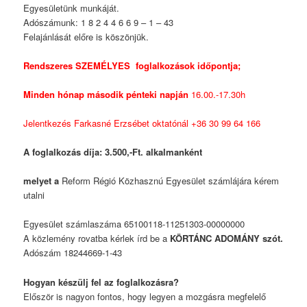
Egyesületünk munkáját.
Adószámunk: 1 8 2 4 4 6 6 9 – 1 – 43
Felajánlását előre is köszönjük.
Rendszeres SZEMÉLYES foglalkozások időpontja;
Minden hónap második pénteki napján
16.00.-17.30h
Jelentkezés Farkasné Erzsébet oktatónál +36 30 99 64 166
A foglalkozás díja: 3.500,-Ft. alkalmanként
melyet a
Reform Régió Közhasznú Egyesület s
zámlájára kérem
utalni
Egyesület számlaszáma 65100118-11251303-00000000
A közlemény rovatba kérlek írd be a
KÖRTÁNC
ADOMÁNY szót.
Adószám 18244669-1-43
Hogyan készülj fel az foglalkozásra?
Először is nagyon fontos, hogy legyen a mozgásra megfelelő