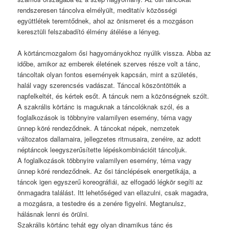
rendszeresen táncolva elmélyült, meditatív közösségi
együttlétek teremtődnek, ahol az önismeret és a mozgáson
keresztüli felszabadító élmény átélése a lényeg.
A körtáncmozgalom ősi hagyományokhoz nyúlik vissza. Abba az
időbe, amikor az emberek életének szerves része volt a tánc,
táncoltak olyan fontos események kapcsán, mint a születés,
halál vagy szerencsés vadászat. Tánccal köszöntötték a
napfelkeltét, és kértek esőt. A táncuk nem a közönségnek szólt.
A szakrális körtánc is maguknak a táncolóknak szól, és a
foglalkozások is többnyire valamilyen esemény, téma vagy
ünnep köré rendeződnek. A táncokat népek, nemzetek
változatos dallamaira, jellegzetes ritmusaira, zenéire, az adott
néptáncok leegyszerűsítette lépéskombinációit táncoljuk.
A foglalkozások többnyire valamilyen esemény, téma vagy
ünnep köré rendeződnek. Az ősi tánclépések energetikája, a
táncok igen egyszerű koreográfiái, az elfogadó légkör segíti az
önmagadra találást. Itt lehetőséged van ellazulni, csak magadra,
a mozgásra, a testedre és a zenére figyelni. Megtanulsz,
hálásnak lenni és örülni.
Szakrális körtánc tehát egy olyan dinamikus tánc és