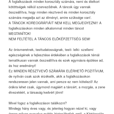
A foglalkozások minden korosztály számára, nemi és életkori
kötöttségek nélkül szerveződnek. A táncok úgy vannak
összeállítva, hogy minden résztvevő és minden korosztály
számára megadja azt az élményt, amire szüksége van!.
A TÁNCOK KOREOGRÁFIÁIT NEM KELL MEGJEGYEZNI!! A
foglalkozásokon minden alkalommal minden táncot
MEGTANÍTOK!
NEM FELTÉTEL A TÁNCOS ELŐKÉPZETTSÉG SEM!
Az önismeretnek, testtudatosságnak, testi- lelki- szellemi
egészségének a fejlesztése érdekében a foglalkozások témái
tematikusan vannak összeállítva és ezek egymásra épülése ad,
és hoz eredményt!
Ez MINDEN RÉSZTVEVŐ SZÁMÁRA ELÉRHETŐ POZITÍVUM,
de nyilván csak azok érzékelik, akik a foglalkozásokon
rendszeresen jelen vannak, ami persze ez nem kötelező! Az
órákra lehet csak, úgymond magáért a táncért, a mozgás, a zene
élvezetéért, a társaság kedvért jönni!
Mivel fogsz a foglalkozáson találkozni?
Mindegy hány éves vagy, és jelenleg hogyan nézel ki, vagy
éppen milyen nyavalya gyötör, biztosíthatlak arról, a Körtáncolás