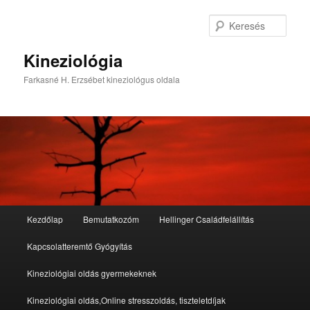
Tovább
az
Kere
elsődleges
tartalomra
Kineziológia
Farkasné H. Erzsébet kineziológus oldala
Fő
Kezdőlap
Bemutatkozóm
Hellinger Családfelállítás
menü
Kapcsolatteremtő Gyógyítás
Kineziológiai oldás gyermekeknek
Kineziológiai oldás,Online stresszoldás, tiszteletdíjak