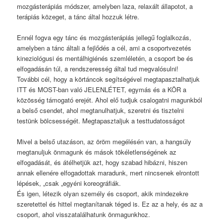
mozgásterápiás módszer, amelyben laza, relaxált állapotot, a
terápiás közeget, a tánc által hozzuk létre.
Ennél fogva egy tánc és mozgásterápiás jellegű foglalkozás,
amelyben a tánc általi a fejlődés a cél, ami a csoportvezetés
kineziológusi és mentálhigiénés szemléletén, a csoport be és
elfogadásán túl, a rendszeresség által tud megvalósulni!
További cél, hogy a körtáncok segítségével megtapasztalhatjuk
ITT és MOST-ban való JELENLÉTET, egymás és a KÖR a
közösség támogató erejét. Ahol elő tudjuk csalogatni magunkból
a belső csendet, ahol megtanulhatjuk, szeretni és tisztelni
testünk bölcsességét. Megtapasztaljuk a testtudatosságot
Mivel a belső utazáson, az öröm megélésén van, a hangsúly
megtanuljuk önmagunk és mások tökéletlenségének az
elfogadását, és átélhetjük azt, hogy szabad hibázni, hiszen
annak ellenére elfogadottak maradunk, mert nincsenek elrontott
lépések, „csak „egyéni koreográfiák.
És igen, létezik olyan személy és csoport, akik mindezekre
szeretettel és hittel megtanítanak téged is. Ez az a hely, és az a
csoport, ahol visszatalálhatunk önmagunkhoz.