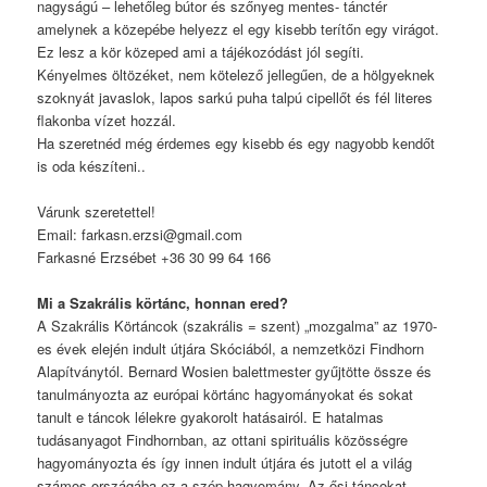
nagyságú – lehetőleg bútor és szőnyeg mentes- tánctér
amelynek a közepébe helyezz el egy kisebb terítőn egy virágot.
Ez lesz a kör közeped ami a tájékozódást jól segíti.
Kényelmes öltözéket, nem kötelező jellegűen, de a hölgyeknek
szoknyát javaslok, lapos sarkú puha talpú cipellőt és fél literes
flakonba vízet hozzál.
Ha szeretnéd még érdemes egy kisebb és egy nagyobb kendőt
is oda készíteni..
Várunk szeretettel!
Email: farkasn.erzsi@gmail.com
Farkasné Erzsébet +36 30 99 64 166
Mi a Szakrális körtánc, honnan ered?
A Szakrális Körtáncok (szakrális = szent) „mozgalma” az 1970-
es évek elején indult útjára Skóciából, a nemzetközi Findhorn
Alapítványtól. Bernard Wosien balettmester gyűjtötte össze és
tanulmányozta az európai körtánc hagyományokat és sokat
tanult e táncok lélekre gyakorolt hatásairól. E hatalmas
tudásanyagot Findhornban, az ottani spirituális közösségre
hagyományozta és így innen indult útjára és jutott el a világ
számos országába ez a szép hagyomány. Az ősi táncokat