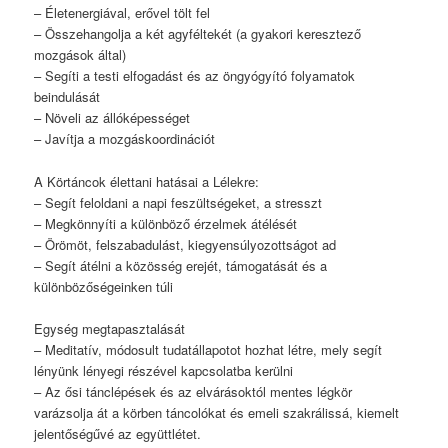
– Életenergiával, erővel tölt fel
– Összehangolja a két agyféltekét (a gyakori keresztező
mozgások által)
– Segíti a testi elfogadást és az öngyógyító folyamatok
beindulását
– Növeli az állóképességet
– Javítja a mozgáskoordinációt
A Körtáncok élettani hatásai a Lélekre:
– Segít feloldani a napi feszültségeket, a stresszt
– Megkönnyíti a különböző érzelmek átélését
– Örömöt, felszabadulást, kiegyensúlyozottságot ad
– Segít átélni a közösség erejét, támogatását és a
különbözőségeinken túli
Egység megtapasztalását
– Meditatív, módosult tudatállapotot hozhat létre, mely segít
lényünk lényegi részével kapcsolatba kerülni
– Az ősi tánclépések és az elvárásoktól mentes légkör
varázsolja át a körben táncolókat és emeli szakrálissá, kiemelt
jelentőségűvé az együttlétet.