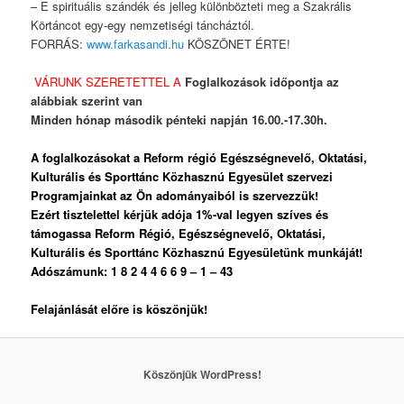
– E spirituális szándék és jelleg különbözteti meg a Szakrális
Körtáncot egy-egy nemzetiségi táncháztól.
FORRÁS:
www.farkasandi.hu
KÖSZÖNET ÉRTE!
VÁRUNK SZERETETTEL
A
Foglalkozások időpontja az
alábbiak szerint van
Minden hónap második pénteki napján 16.00.-17.30h.
A foglalkozásokat a Reform régió Egészségnevelő, Oktatási,
Kulturális és Sporttánc Közhasznú Egyesület szervezi
Programjainkat az Ön adományaiból is szervezzük!
Ezért tisztelettel kérjük adója 1%-val legyen szíves és
támogassa Reform Régió, Egészségnevelő, Oktatási,
Kulturális és Sporttánc Közhasznú Egyesületünk munkáját!
Adószámunk: 1 8 2 4 4 6 6 9 – 1 – 43
Felajánlását előre is köszönjük!
Köszönjük WordPress!