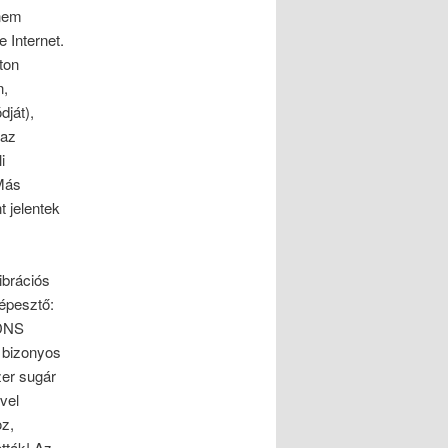
anem
 Internet.
ton
n,
ját),
 az
i
 Más
 jelentek
ibrációs
képesztő:
 DNS
, bizonyos
zer sugár
vel
oz,
tták! Az