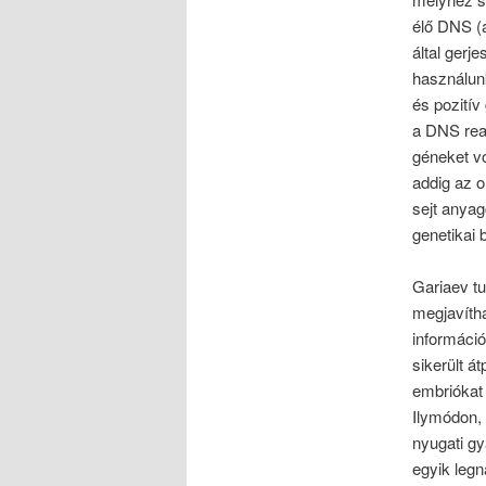
élő DNS (a
által gerj
használun
és pozití
a DNS reag
géneket v
addig az 
sejt anyag
genetikai 
Gariaev tu
megjavítha
információ
sikerült á
embriókat
Ilymódon, 
nyugati g
egyik leg