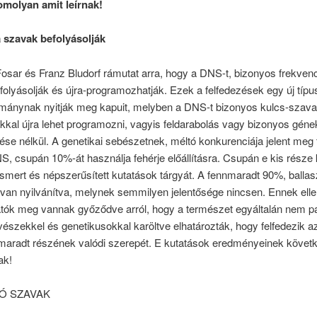
molyan amit leírnak!
 szavak befolyásolják
sar és Franz Bludorf rámutat arra, hogy a DNS-t, bizonyos frekvenc
olyásolják és újra-programozhatják. Ezek a felfedezések egy új típu
mánynak nyitják meg kapuit, melyben a DNS-t bizonyos kulcs-szava
kkal újra lehet programozni, vagyis feldarabolás vagy bizonyos géne
tése nélkül. A genetikai sebészetnek, méltó konkurenciája jelent meg 
, csupán 10%-át használja fehérje előállításra. Csupán e kis része 
smert és népszerűsített kutatások tárgyát. A fennmaradt 90%, ballas
van nyilvánítva, melynek semmilyen jelentősége nincsen. Ennek elle
atók meg vannak győződve arról, hogy a természet egyáltalán nem pa
vészekkel és genetikusokkal karöltve elhatározták, hogy felfedezik a
aradt részének valódi szerepét. E kutatások eredményeinek követk
ak!
Ó SZAVAK