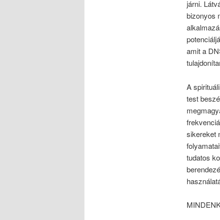
járni. Lát
bizonyos 
alkalmazás
potenciál
amit a DN
tulajdonít
A spirituá
test besz
megmagyar
frekvenci
sikereket 
folyamatai
tudatos k
berendezés
használatá
MINDENK