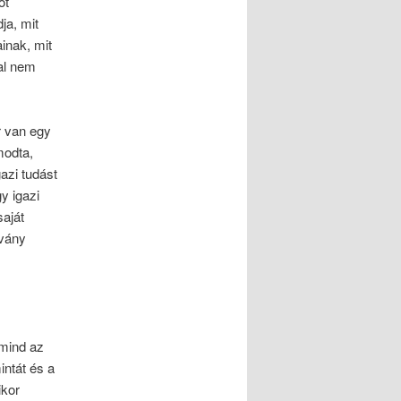
őt
ja, mit
ainak, mit
tal nem
r van egy
modta,
azi tudást
y igazi
saját
lvány
 mind az
ntát és a
ikor