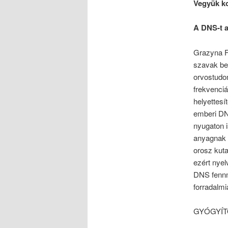
Vegyük ko
A DNS-t a
Grazyna Fo
szavak bef
orvostudo
frekvenciá
helyettesí
emberi DNS
nyugaton i
anyagnak 
orosz kut
ezért nyel
DNS fennm
forradalmi
GYÓGYÍT