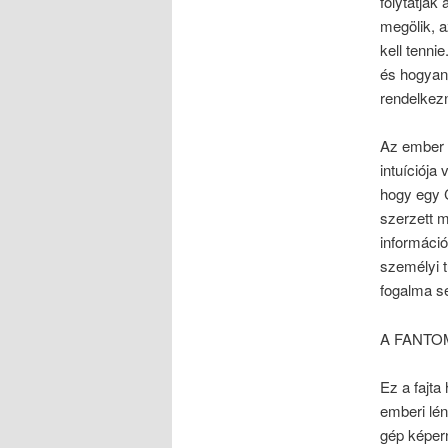
folytatják
megölik, 
kell tennie
és hogyan 
rendelkez
Az ember 
intuíciója
hogy egy C
szerzett m
információ
személyi t
fogalma s
A FANTO
Ez a fajta
emberi lén
gép képern