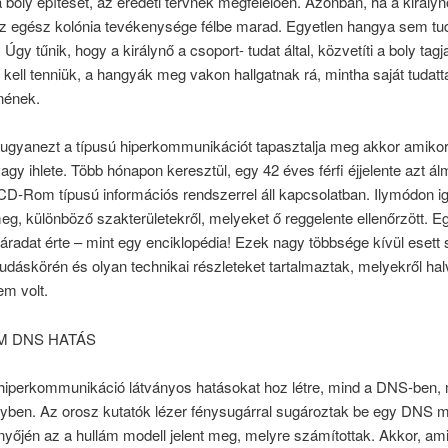
 a boly építését, az eredeti tervnek megfelelően. Azonban, ha a királyn
az egész kolónia tevékenysége félbe marad. Egyetlen hangya sem tud
. Úgy tűnik, hogy a királynő a csoport- tudat által, közvetíti a boly tagj
kell tenniük, a hangyák meg vakon hallgatnak rá, mintha saját tudat
nének.
ugyanezt a típusú hiperkommunikációt tapasztalja meg akkor amiko
 vagy ihlete. Több hónapon keresztül, egy 42 éves férfi éjjelente azt ál
D-Rom típusú információs rendszerrel áll kapcsolatban. Ilymódon ig
eg, különböző szakterületekről, melyeket ő reggelente ellenőrzött. Eg
áradat érte – mint egy enciklopédia! Ezek nagy többsége kívül esett 
udáskörén és olyan technikai részleteket tartalmaztak, melyekről ha
em volt.
M DNS HATÁS
 hiperkommunikáció látványos hatásokat hoz létre, mind a DNS-ben,
yben. Az orosz kutatók lézer fénysugárral sugároztak be egy DNS mi
yőjén az a hullám modell jelent meg, melyre számítottak. Akkor, am