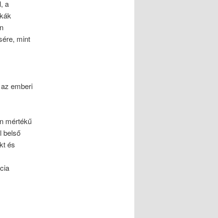
, a
ikák
en
ére, mint
y az emberi
an mértékű
l belső
kt és
cia