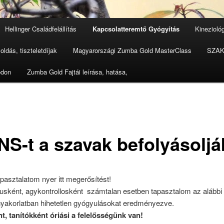
Hellinger Családfelállítás
Kapcsolatteremtő Gyógyítás
Kinezioló
oldás, tiszteletdíjak
Magyarországi Zumba Gold MasterClass
SZAK
ódon
Zumba Gold Fajtái leírása, hatása,
NS-t a szavak befolyásoljá
pasztalatom nyer itt megerősítést!
usként, agykontrollosként számtalan esetben tapasztalom az alábbi 
 gyakorlatban hihetetlen gyógyulásokat eredményezve.
t, tanítókként óriási a felelősségünk van!