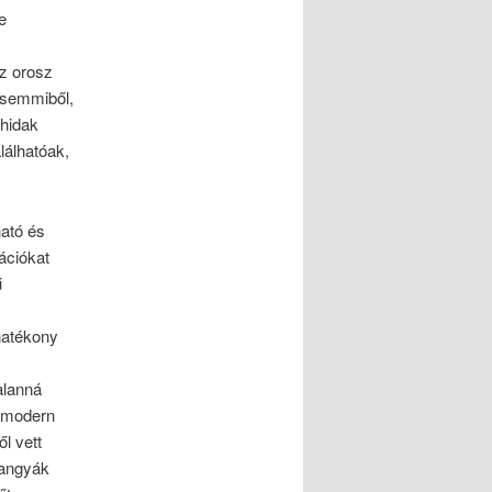
e
z orosz
 semmiből,
 hidak
lálhatóak,
ató és
mációkat
ű
hatékony
alanná
A modern
l vett
 hangyák