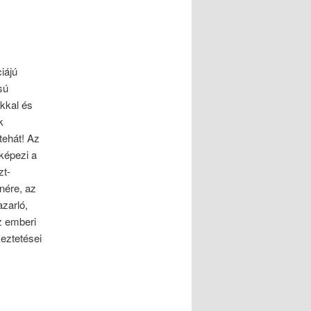
iájú
sú
kkal és
k
tehát! Az
képezi a
zt-
nére, az
zarló,
z emberi
eztetései