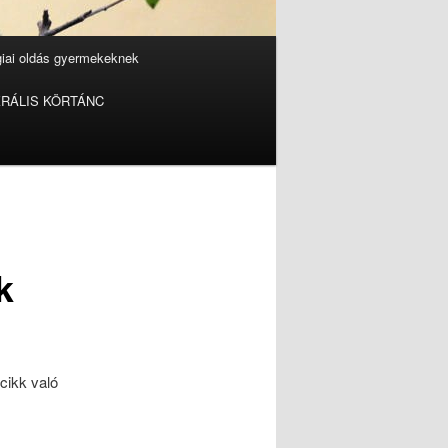
giai oldás gyermekeknek
RÁLIS KÖRTÁNC
k
cikk való