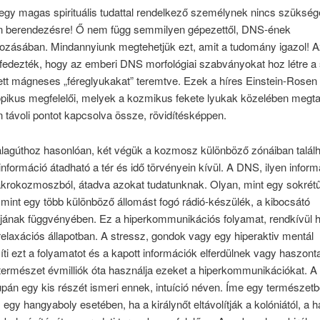
egy magas spirituális tudattal rendelkező személynek nincs szükség
 berendezésre! Ő nem függ semmilyen gépezettől, DNS-ének
ozásában. Mindannyiunk megtehetjük ezt, amit a tudomány igazol! A
lfedezték, hogy az emberi DNS morfológiai szabványokat hoz létre a
tt mágneses „féreglyukakat” teremtve. Ezek a híres Einstein-Rosen
pikus megfelelői, melyek a kozmikus fekete lyukak közelében megta
 távoli pontot kapcsolva össze, rövidítésképpen.
lagúthoz hasonlóan, két végük a kozmosz különböző zónáiban találh
 információ átadható a tér és idő törvényein kívül. A DNS, ilyen infor
krokozmoszból, átadva azokat tudatunknak. Olyan, mint egy sokrét
 mint egy több különböző állomást fogó rádió-készülék, a kibocsátó
ájának függvényében. Ez a hiperkommunikációs folyamat, rendkívül 
elaxációs állapotban. A stressz, gondok vagy egy hiperaktiv mentál
i ezt a folyamatot és a kapott információk elferdülnek vagy haszont
 természet évmilliók óta használja ezeket a hiperkommunikációkat. 
án egy kis részét ismeri ennek, intuíció néven. Íme egy természetbő
: egy hangyaboly esetében, ha a királynőt eltávolítják a kolóniától, a