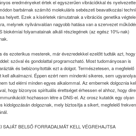
ványos eredményeket értek el egyszerűen vibrációkkal és nyelvezettel
módon barbárnak számító molekuláris sebészeti beavatkozási techn
a helyett. Ezek a kísérletek rámutatnak a vibrációs genetika végtel
jára, melynek nyilvánvalóan nagyobb hatása van a szervezet működés
S biokémiai folyamatainak alkáli részlegének (az egész 10%-nak)
anak.
lis és ezoterikus mesterek, már évezredekkel ezelőtt tudták azt, hog
éddel: szóval és gondolattal programozható. Most tudományosan is
ázták és bebizonyították ezt a dolgot. Természetesen, a megfelelő
át kell alkalmazni. Éppen ezért nem mindenki sikeres, sem ugyanoly
nem tud elérni minden egyes alkalommal. Az embernek dolgoznia kel
val, hogy bizonyos spirituális érettséget érhessen el ahhoz, hogy dire
ommunikációt hozhasson létre a DNS-el. Az orosz kutatók egy olyan
 kidolgozásán dolgoznak, mely biztosítja a sikert, megfelelő frekven
nál.
I SAJÁT BELSŐ FORRADALMÁT KELL VÉGREHAJTSA