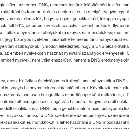
felelően, az emberi DNS, nemcsak testünk felépítéséért felelős, h
 raktárként és kommunikációs csatornaként is szolgál. Vagyis egyféle
yelvészek felfedezték, hogy az egész genetikai kód, főképp a nyuga
nek ítélt 90%, az emberi nyelvek szabályai szerint működik. Ilymódo
lították a nyelvtani szabályokat (a szavak és mondatok képzési mód
it (egy bizonyos nyelvben használt értelmezés tanulmányozása) és
yelvtani szabályokat. Ilymódon felfedezték, hogy a DNS alkaloid/alkál
ra, az emberi nyelvekben használt nyelvtani szabályok érvényesek.
z emberi nyelvek, nem véletlenszerűen, hanem a DNS eredményeként
aev, orosz biofizikus és biológus és kollegái tanulmányozták a DNS v
ét is, vagyis bizonyos frekvenciák hatását erre. Következtetésük el
omoszómák, pontosan holografikus számítógépekként működnek, a
 létrehozott endogén lézer- sugárzás hatására! Vagyis sikerült nekik
modellt előállítaniuk a DNS-t és a genetikai információt befolyásoló lé
vel. És, akkor, amikor a DNS szerkezete az emberi nyelv szerkezeté
irekt szavakat és mondatokat is lehet használni a DNS módosításáh
mmilyen kódfejtés nem szükséges. E dolgot kísérletileg bebizonyíto