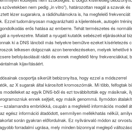
 szövetekben nem pedig „in vitro”), határozottan reagál a szavak é
esztett lézer sugarakra, a rádióhullámokra is, ha megfelelő frekvenciát
k. Ezzel tudományosan magyarázható a kijelentések, autogén tréning
v gondolkodás erős hatása az emberre. Tehát természetes és normáli
ál a nyelvezetre. Mialatt a nyugati kutatók sebészeti eljárásokkal b
onnak ki a DNS láncból más helyekre beműtve ezeket kísérletezés cé
oroszok lelkesen dolgoznak azon berendezéseken, melyek lehetővé t
csere befolyásolását rádió és ennek megfelelő fény frekvenciákkal, 
bántalmak kijavításáért.
dósainak csoportja sikerült bebizonyítsa, hogy ezzel a módszerrel
tók, az X sugarak által károsított kromoszómák. Mi több, felfogtak 
s modelleket az egyik DNS-ből és ezt továbbították egy másiknak, 
tprogramozniuk ennek sejtjeit, egy másik genommá. Ilymódon átalakít
 – szalamandra embriókká, csupán a megfelelő információs modell á
az egész információ átadódott, semmilyen mellékhatás nélkül, amily
yakorlat során gyakran előfordulnak. Ez nyilvánvaló módon az orvos
nagyobb forradalmi ugrása, mely minden bizonnyal meglepő változáso