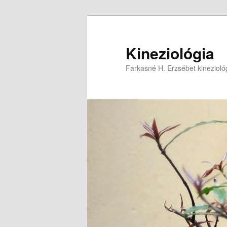
Tovább
az
elsődleges
Kineziológia
tartalomra
Farkasné H. Erzsébet kinezioló