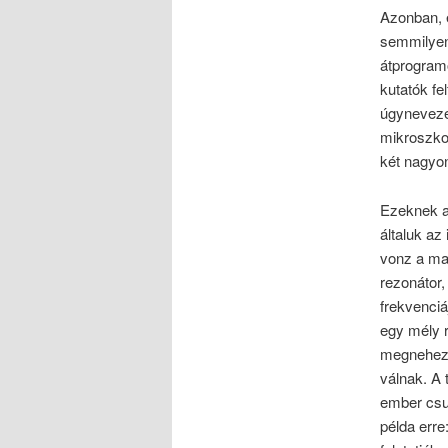
Azonban, 
semmilyen
átprogram
kutatók fe
úgyneveze
mikroszko
két nagyon
Ezeknek a
általuk az
vonz a ma
rezonátor,
frekvenci
egy mély r
megnehezít
válnak. A
ember csup
példa erre