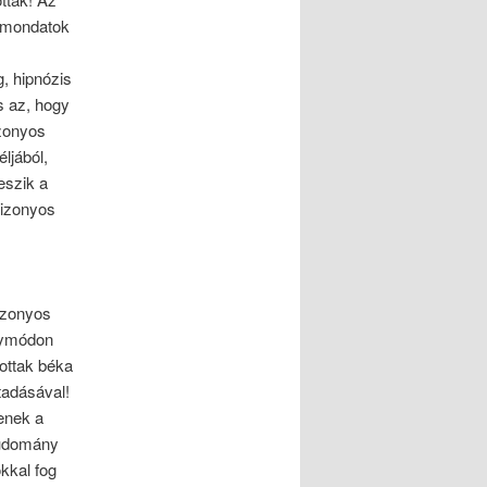
s mondatok
, hipnózis
s az, hogy
izonyos
ljából,
eszik a
bizonyos
bizonyos
ilymódon
ottak béka
tadásával!
enek a
tudomány
kkal fog