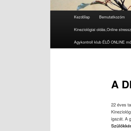
Fő
Kezdőlap
Bemutatkozóm
menü
Kineziológiai oldás,Online stressz
Agykontroll klub ÉLŐ ONLINE m
A D
22 éves ta
Kineziológ
igazát. A
Szülőkkén