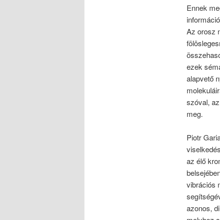
Ennek meg
információ
Az orosz n
fölösleges
összehason
ezek sémá
alapvető n
molekulái
szóval, a
meg.
Piotr Gari
viselkedés
az élő kr
belsejében
vibrációs 
segítségé
azonos, d
melyhez se