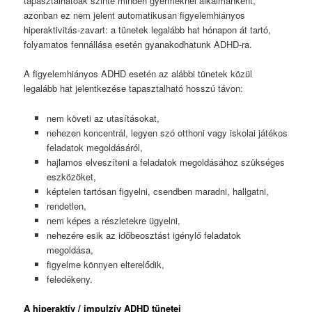
tapasztalhatóak szinte minden gyermeknél alkalmanként,
azonban ez nem jelent automatikusan figyelemhiányos
hiperaktivitás-zavart: a tünetek legalább hat hónapon át tartó,
folyamatos fennállása esetén gyanakodhatunk ADHD-ra.
A figyelemhiányos ADHD esetén az alábbi tünetek közül
legalább hat jelentkezése tapasztalható hosszú távon:
nem követi az utasításokat,
nehezen koncentrál, legyen szó otthoni vagy iskolai játékos
feladatok megoldásáról,
hajlamos elveszíteni a feladatok megoldásához szükséges
eszközöket,
képtelen tartósan figyelni, csendben maradni, hallgatni,
rendetlen,
nem képes a részletekre ügyelni,
nehezére esik az időbeosztást igénylő feladatok
megoldása,
figyelme könnyen elterelődik,
feledékeny.
A hiperaktív / impulzív ADHD tünetei