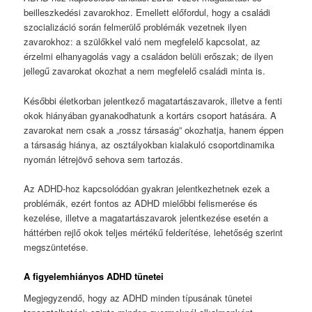
beilleszkedési zavarokhoz. Emellett előfordul, hogy a családi
szocializáció során felmerülő problémák vezetnek ilyen
zavarokhoz: a szülőkkel való nem megfelelő kapcsolat, az
érzelmi elhanyagolás vagy a családon belüli erőszak; de ilyen
jellegű zavarokat okozhat a nem megfelelő családi minta is.
Későbbi életkorban jelentkező magatartászavarok, illetve a fenti
okok hiányában gyanakodhatunk a kortárs csoport hatására. A
zavarokat nem csak a „rossz társaság” okozhatja, hanem éppen
a társaság hiánya, az osztályokban kialakuló csoportdinamika
nyomán létrejövő sehova sem tartozás.
Az ADHD-hoz kapcsolódóan gyakran jelentkezhetnek ezek a
problémák, ezért fontos az ADHD mielőbbi felismerése és
kezelése, illetve a magatartászavarok jelentkezése esetén a
háttérben rejlő okok teljes mértékű felderítése, lehetőség szerint
megszüntetése.
A figyelemhiányos ADHD tünetei
Megjegyzendő, hogy az ADHD minden típusának tünetei