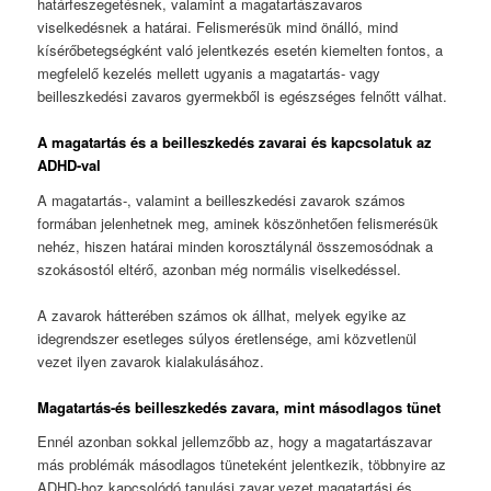
határfeszegetésnek, valamint a magatartászavaros
viselkedésnek a határai. Felismerésük mind önálló, mind
kísérőbetegségként való jelentkezés esetén kiemelten fontos, a
megfelelő kezelés mellett ugyanis a magatartás- vagy
beilleszkedési zavaros gyermekből is egészséges felnőtt válhat.
A magatartás és a beilleszkedés zavarai és kapcsolatuk az
ADHD-val
A magatartás-, valamint a beilleszkedési zavarok számos
formában jelenhetnek meg, aminek köszönhetően felismerésük
nehéz, hiszen határai minden korosztálynál összemosódnak a
szokásostól eltérő, azonban még normális viselkedéssel.
A zavarok hátterében számos ok állhat, melyek egyike az
idegrendszer esetleges súlyos éretlensége, ami közvetlenül
vezet ilyen zavarok kialakulásához.
Magatartás-és beilleszkedés zavara, mint másodlagos tünet
Ennél azonban sokkal jellemzőbb az, hogy a magatartászavar
más problémák másodlagos tüneteként jelentkezik, többnyire az
ADHD-hoz kapcsolódó tanulási zavar vezet magatartási és