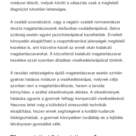
módszer létezik, melyek között a választás csak a megfelelő
diagnózist követően lehetséges.
A családi szocializáció, vagy a negatív családi normarendszer
okozta magatartászavarok elsősorban családterápiával, illetve
szükség esetén egyéni pszichoterápiával kezelhetőek. Emellett
könnyedén elsajátítható a csoportdinamikai jelenségek megfelelő
kezelése is, ami közvetve kezeli az ennek okán kialakuló
magatartászavarokat. A közvetlenül kialakuló magatartászavar
kezelése ezzel szemben általában viselkedésterápiával történik.
A tanulási nehézségekre épülő magatartászavar esetén szintén
gyakran hatásos módszer a viselkedésterápia, melynek célja
azonban nem a magatartásváltozás, hanem a tanulás
könnyítése, s ezáltal sikerélmények elérése. A sikerélmények
hatására ugyanis a gyermek felhagy kompenzáló viselkedésével.
Hasznos lehet még a különböző stresszoldó technikák
elsajátítása, hiszen ennek segítségével a korábbi kudarcok
feldolgozhatóak, a gyermek könnyebben továbblép és a fejlődés
látványosan gyorsabbá válik.