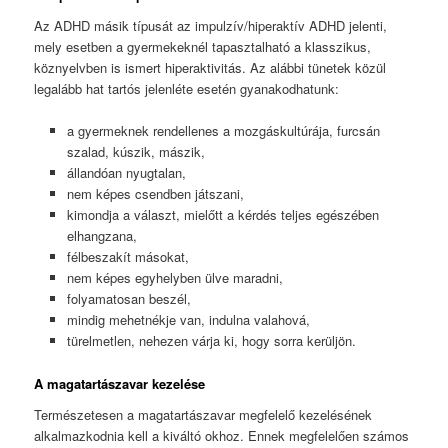
Az ADHD másik típusát az impulzív/hiperaktív ADHD jelenti,
mely esetben a gyermekeknél tapasztalható a klasszikus,
köznyelvben is ismert hiperaktivitás. Az alábbi tünetek közül
legalább hat tartós jelenléte esetén gyanakodhatunk:
a gyermeknek rendellenes a mozgáskultúrája, furcsán
szalad, kúszik, mászik,
állandóan nyugtalan,
nem képes csendben játszani,
kimondja a választ, mielőtt a kérdés teljes egészében
elhangzana,
félbeszakít másokat,
nem képes egyhelyben ülve maradni,
folyamatosan beszél,
mindig mehetnékje van, indulna valahová,
türelmetlen, nehezen várja ki, hogy sorra kerüljön.
A magatartászavar kezelése
Természetesen a magatartászavar megfelelő kezelésének
alkalmazkodnia kell a kiváltó okhoz. Ennek megfelelően számos