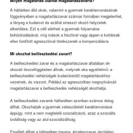
Milyen magatartás utalhat magatartászavarra?
A háttérben álló okok, valamint a gyermek karaktervonásainak
függvényében a magatartászavar számos formában megjelenhet,
a lényeg a kudarcot és ezáltal stresszt okozó helyzetek
elkerülése. Ezt a célt elérheti a gyermek folyamatos
bohóckodásával, míg mások a hisztivel vagy éppen a kortársak
ellen fordított agresszióval törekszenek a kompenzálásra.
Mi okozhat beilleszkedési zavart?
A beilleszkedési zavar és a magatartászavar általában ok-
okozati összefüggésben állnak, melynek oka egyértelmű: a
beilleszkedési nehézségek kudarckerülő magatartásokhoz
vezetnek, és viszont. Például az agresszióban megnyilvánuló
magatartászavar a beilleszkedés nehézségét okozhatja.
A beilleszkedési zavarok hátterében azonban számos dolog
állhat. Okozhatják a gyermek veleszületett karaktervonásai
éppúgy, mint a nem megfelelő szocializáció, azaz a szociális
izoláltság vagy az alul-szocializáltság.
Emellett állhat a hátterében trauma, érzelemzavar, észlelési-