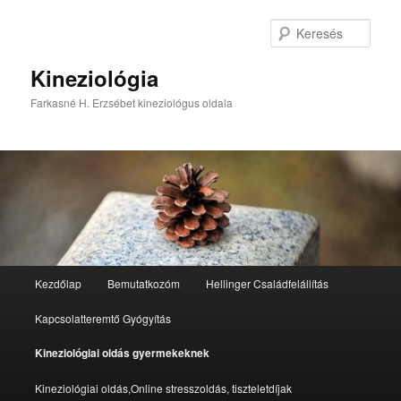
Tovább
az
Kere
elsődleges
tartalomra
Kineziológia
Farkasné H. Erzsébet kineziológus oldala
Fő
Kezdőlap
Bemutatkozóm
Hellinger Családfelállítás
menü
Kapcsolatteremtő Gyógyítás
Kineziológiai oldás gyermekeknek
Kineziológiai oldás,Online stresszoldás, tiszteletdíjak