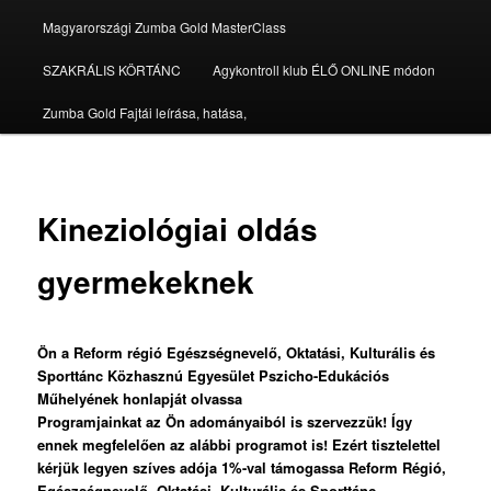
Magyarországi Zumba Gold MasterClass
SZAKRÁLIS KÖRTÁNC
Agykontroll klub ÉLŐ ONLINE módon
Zumba Gold Fajtái leírása, hatása,
Kineziológiai oldás
gyermekeknek
Ön a Reform régió Egészségnevelő, Oktatási, Kulturális és
Sporttánc Közhasznú Egyesület Pszicho-Edukációs
Műhelyének honlapját olvassa
Programjainkat az Ön adományaiból is szervezzük! Így
ennek megfelelően az alábbi programot is!
Ezért tisztelettel
kérjük legyen szíves adója 1%-val támogassa Reform Régió,
Egészségnevelő, Oktatási, Kulturális és Sporttánc