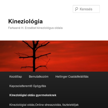
Tovább
az
Kere
elsődleges
tartalomra
Kineziológia
Farkasné H. Erzsébet kineziológus oldala
Fő
Kezdőlap
Bemutatkozóm
Hellinger Családfelállítás
menü
Kapcsolatteremtő Gyógyítás
Kineziológiai oldás gyermekeknek
Kineziológiai oldás,Online stresszoldás, tiszteletdíjak