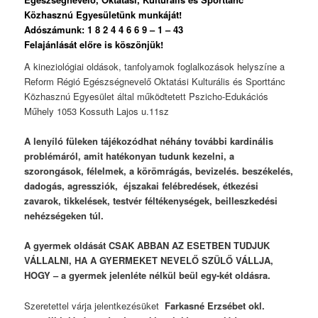
Közhasznú Egyesületünk munkáját!
Adószámunk: 1 8 2 4 4 6 6 9 – 1 – 43
Felajánlását előre is köszönjük!
A kineziológiai oldások, tanfolyamok foglalkozások helyszíne a
Reform Régió Egészségnevelő Oktatási Kulturális és Sporttánc
Közhasznú Egyesület által működtetett Pszicho-Edukációs
Műhely 1053 Kossuth Lajos u.11sz
A lenyíló füleken tájékozódhat néhány további kardinális
problémáról, amit hatékonyan tudunk kezelni, a
szorongások, félelmek, a körömrágás, bevizelés. beszékelés,
dadogás, agressziók, éjszakai felébredések, étkezési
zavarok, tikkelések, testvér féltékenységek, beilleszkedési
nehézségeken túl.
A gyermek oldását CSAK ABBAN AZ ESETBEN TUDJUK
VÁLLALNI, HA A GYERMEKET NEVELŐ SZÜLŐ VÁLLJA,
HOGY – a gyermek jelenléte nélkül beül egy-két oldásra.
Szeretettel várja jelentkezésüket
Farkasné Erzsébet okl.