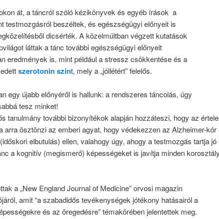
kon át, a táncról szóló kézikönyvek és egyéb írások a
nt testmozgásról beszéltek, és egészségügyi előnyeit is
gközelítésből dicsérték. A közelmúltban végzett kutatások
pvilágot láttak a tánc további egészségügyi előnyeit
yan eredmények is, mint például a stressz csökkentése és a
edett
szerotonin szin
t, mely a „jóllétért” felelős.
 egy újabb előnyéről is hallunk: a rendszeres táncolás, úgy
sabbá tesz minket!
ős tanulmány további bizonyítékok alapján hozzáteszi, hogy az érte
sa arra ösztönzi az emberi agyat, hogy védekezzen az Alzheimer-kór
időskori elbutulás) ellen, valahogy úgy, ahogy a testmozgás tartja jó
tánc a kognitív (megismerő) képességeket is javítja minden korosztál
ottak a „New England Journal of Medicine” orvosi magazin
áról, amit “a szabadidős tevékenységek jótékony hatásairól a
képességekre és az öregedésre” témakörében jelentettek meg.