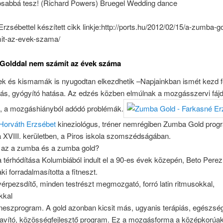
osabbá tesz! (Richard Powers) Bruegel Wedding dance
rzsébettel készített cikk linkje:http://ports.hu/2012/02/15/a-zumba-go
t-az-evek-szama/
Golddal nem számít az évek száma
ek és kismamák is nyugodtan elkezdhetik –Napjainkban ismét kezd fe
piás, gyógyító hatása. Az edzés közben elmúlnak a mozgásszervi fáj
l, a mozgáshiányból adódó problémák.
Horváth Erzsébet
kineziológus, tréner nemrégiben Zumba Gold prog
l a XVIII. kerületben, a Piros iskola szomszédságában.
s az a zumba és a zumba gold?
térhódítása Kolumbiából indult el a 90-es évek közepén, Beto Perez
aki forradalmasította a fitneszt.
rpezsdítő, minden testrészt megmozgató, forró latin ritmusokkal,
kkal
fitneszprogram. A gold azonban kicsit más, ugyanis terápiás, egészs
avító, közösségfejlesztő program. Ez a mozgásforma a középkorúak