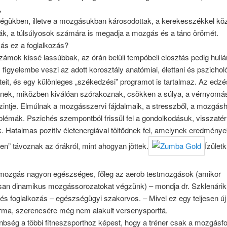
,
égükben, illetve a mozgásukban károsodottak, a kerekesszékkel kö
k, a túlsúlyosok számára is megadja a mozgás és a tánc örömét.
ás ez a foglalkozás?
ámok kissé lassúbbak, az órán belüli tempóbeli elosztás pedig hull
figyelembe veszi az adott korosztály anatómiai, élettani és pszicholó
eit, és egy különleges „székedzési” programot is tartalmaz. Az edzé
inek, miközben kiválóan szórakoznak, csökken a súlya, a vérnyomás
intje. Elmúlnak a mozgásszervi fájdalmaik, a stresszből, a mozgásh
lémák. Pszichés szempontból frissül fel a gondolkodásuk, visszatér
. Hatalmas pozitív életenergiával töltődnek fel, amelynek eredmény
en” távoznak az órákról, mint ahogyan jöttek.
Ízület
mozgás nagyon egészséges, főleg az aerob testmozgások (amikor
san dinamikus mozgássorozatokat végzünk) – mondja dr. Szklenári
és foglalkozás – egészségügyi szakorvos. – Mivel ez egy teljesen új
ma, szerencsére még nem alakult versenysporttá.
nbség a többi fitneszsporthoz képest, hogy a tréner csak a mozgásf