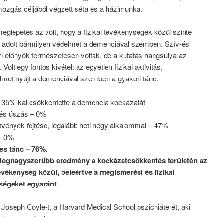
mozgás céljából végzett séta és a házimunka.
eglepetés az volt, hogy a fizikai tevékenységek közül szinte
 adott bármilyen védelmet a demenciával szemben. Szív-és
i előnyök természetesen voltak, de a kutatás hangsúlya az
 Volt egy fontos kivétel: az egyetlen fizikai aktivitás,
lmet nyújt a demenciával szemben a gyakori tánc:
 35%-kal csökkentette a demencia kockázatát
 és úszás – 0%
tvények fejtése, legalább heti négy alkalommal – 47%
– 0%
s tánc – 76%.
 legnagyszerűbb eredmény a kockázatcsökkentés területén az
vékenység közül, beleértve a megismerési és fizikai
égeket egyaránt.
 Joseph Coyle-t, a Harvard Medical School pszichiáterét, aki