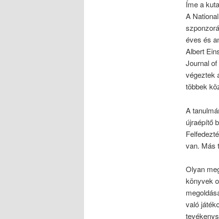
Íme a kuta
A National
szponzorál
éves és a
Albert Ein
Journal o
végeztek 
többek köz
A tanulmán
újraépítő 
Felfedezt
van. Más 
Olyan meg
könyvek ol
megoldása,
való játéko
tevékenysé