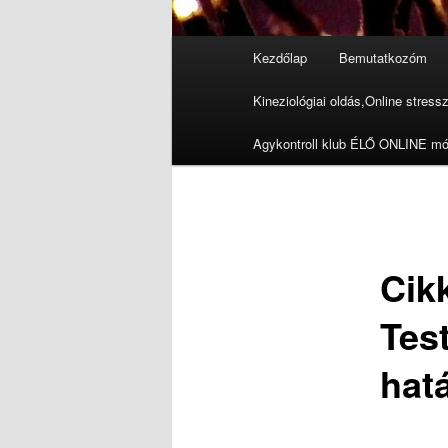
Fő
Kezdőlap
Bemutatkozóm
menü
Kineziológiai oldás,Online stressz
Agykontroll klub ÉLŐ ONLINE m
Cik
Test
hatá