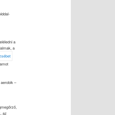
lddal-
léledni a
dalmak, a
ramot
 aerobik –
égmegőrző,
, az