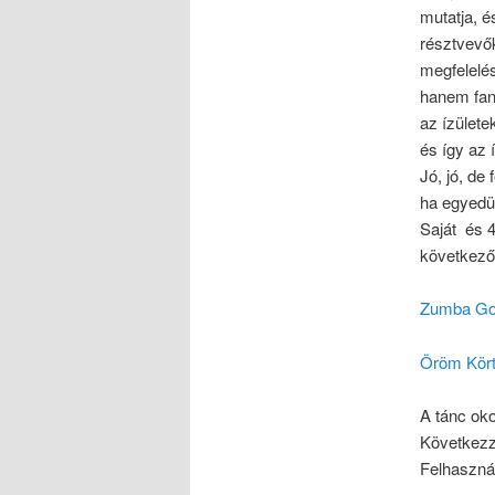
mutatja, é
résztvevők
megfelelé
hanem fan
az ízülete
és így az 
Jó, jó, de
ha egyedü
Saját és 4
következő
Zumba Go
Öröm Kör
A tánc ok
Következze
Felhaszná