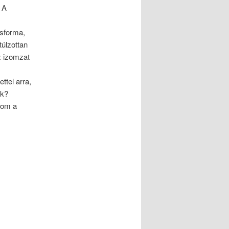
 A
sforma,
úlzottan
z izomzat
ttel arra,
ek?
nlom a