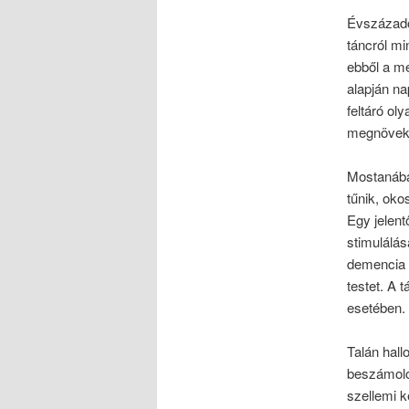
Évszázado
táncról mi
ebből a me
alapján na
feltáró ol
megnövek
Mostanában
tűnik, oko
Egy jelent
stimulálá
demencia (
testet. A 
esetében.
Talán hall
beszámolój
szellemi 