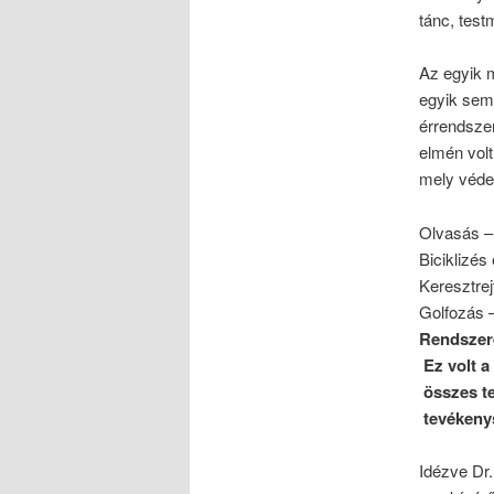
tánc, test
Az egyik m
egyik sem
érrendszer
elmén volt.
mely véde
Olvasás –
Biciklizés
Keresztrej
Golfozás 
Rendszere
Ez volt a
összes te
tevékenys
Idézve Dr.