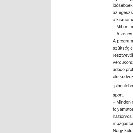
idősebbek
az egészs
a kismamá
– Miben m
– A zenesz
A program 
szükséglet
résztvevő
vércukorsz
adódó prob
életkedvük
„pihentebb
sport.
– Minden 
folyamato
háziorvos 
mozgásfor
Nagy külö