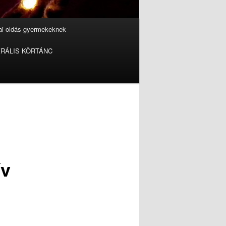
iai oldás gyermekeknek
RÁLIS KÖRTÁNC
ív