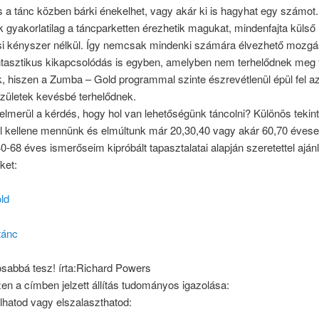
s a tánc közben bárki énekelhet, vagy akár ki is hagyhat egy számot.
 gyakorlatilag a táncparketten érezhetik magukat, mindenfajta külső
si kényszer nélkül. Így nemcsak mindenki számára élvezhető mozgá
tasztikus kikapcsolódás is egyben, amelyben nem terhelődnek meg t
k, hiszen a Zumba – Gold programmal szinte észrevétlenül épül fel a
ízületek kevésbé terhelődnek.
 felmerül a kérdés, hogy hol van lehetőségünk táncolni? Különös tekinte
l kellene mennünk és elmúltunk már 20,30,40 vagy akár 60,70 éves
0-68 éves ismerőseim kipróbált tapasztalatai alapján szeretettel ajá
ket:
ld
tánc
osabbá tesz! írta:Richard Powers
n a címben jelzett állítás tudományos igazolása:
lhatod vagy elszalaszthatod: