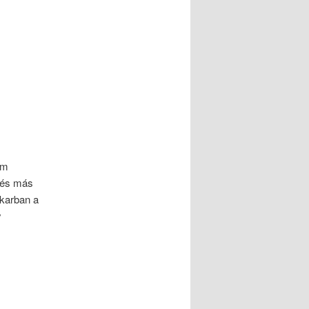
lem
 és más
 karban a
y