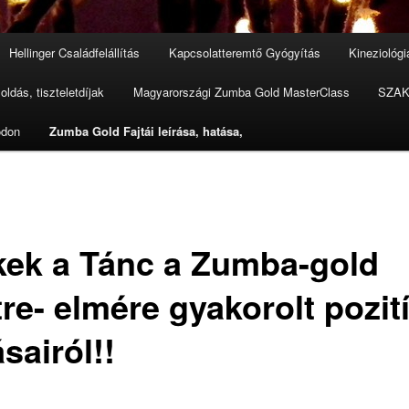
Hellinger Családfelállítás
Kapcsolatteremtő Gyógyítás
Kineziológ
oldás, tiszteletdíjak
Magyarországi Zumba Gold MasterClass
SZAK
ódon
Zumba Gold Fajtái leírása, hatása,
kek a Tánc a Zumba-gold
re- elmére gyakorolt pozit
sairól!!