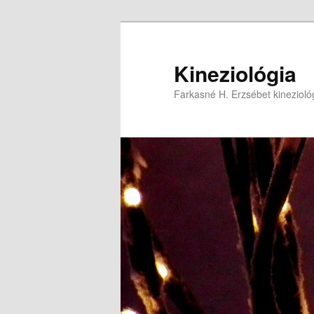
Tovább
az
elsődleges
Kineziológia
tartalomra
Farkasné H. Erzsébet kinezioló