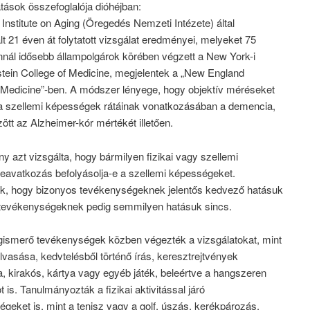
tások összefoglalója dióhéjban:
 Institute on Aging (Öregedés Nemzeti Intézete) által
t 21 éven át folytatott vizsgálat eredményei, melyeket 75
nnál idősebb állampolgárok körében végzett a New York-i
stein College of Medicine, megjelentek a „New England
f Medicine”-ben. A módszer lényege, hogy objektív méréseket
a szellemi képességek rátáinak vonatkozásában a demencia,
ött az Alzheimer-kór mértékét illetően.
y azt vizsgálta, hogy bármilyen fizikai vagy szellemi
beavatkozás befolyásolja-e a szellemi képességeket.
ék, hogy bizonyos tevékenységeknek jelentős kedvező hatásuk
tevékenységeknek pedig semmilyen hatásuk sincs.
ismerő tevékenységek közben végezték a vizsgálatokat, mint
vasása, kedvtelésből történő írás, keresztrejtvények
 kirakós, kártya vagy egyéb játék, beleértve a hangszeren
t is. Tanulmányozták a fizikai aktivitással járó
geket is, mint a tenisz vagy a golf, úszás, kerékpározás,