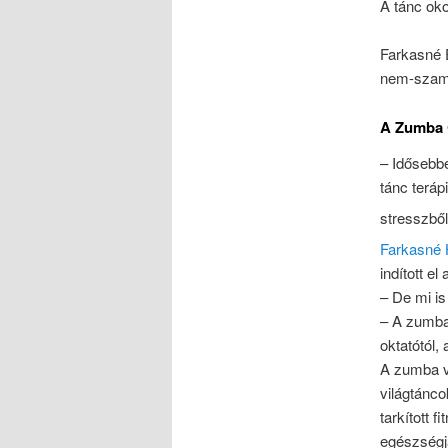
A tánc ok
Farkasné E
nem-szami
A Zumba 
– Idősebb
tánc terá
stresszbő
Farkasné 
indított e
– De mi i
– A zumba 
oktatótól, 
A zumba vé
világtánco
tarkított 
egészségj