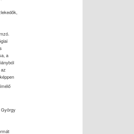
zlekedők,
ámzó.
giai
s
a, a
iányból
 az
eképpen
kímélő
k György
ormát